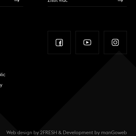
Zistiť viac
lic
ky
Web design by
2FRESH
& Development by
manGoweb