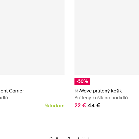
-50%
ront Carrier
M-Wave prútený košík
idlá
Prútený košík na riadidlá
22 €
44 €
Skladom