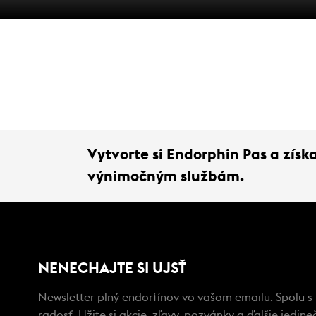
Vytvorte si Endorphin Pas a zís
výnimočným službám.
NENECHAJTE SI UJSŤ
Newsletter plný endorfínov vo vašom emailu. Spolu s
radosť. Užite si akcie, zľavy, pozvánky a ďalšie jedi