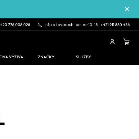
420 776 008 028
info o tovaroch: po–ne 10–18
+421 911 880 456
OVÁ VÝŽIVA
ZNAČKY
SLUŽBY
L