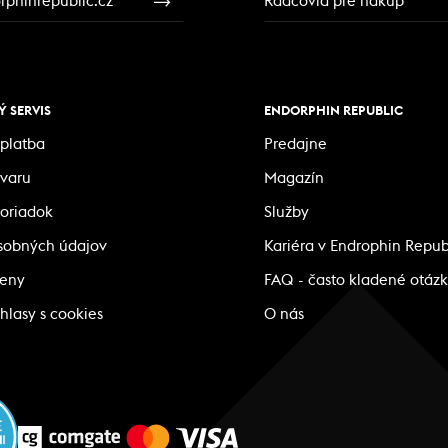
phinrepublic.cz
Radcovia pre nákup
 SERVIS
ENDORPHIN REPUBLIC
platba
Predajne
ovaru
Magazín
oriadok
Služby
sobných údajov
Kariéra v Endrophin Repub
ceny
FAQ - často kladené otáz
hlasy s cookies
O nás