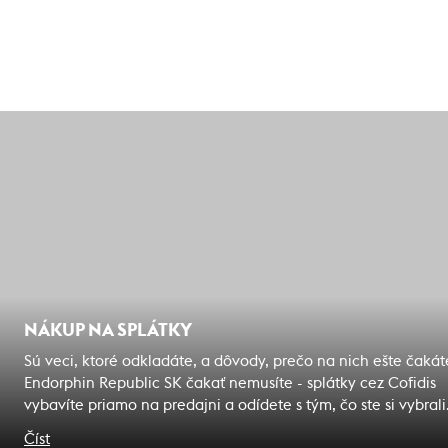
NÁKUP NA SPLÁTKY
Sú veci, ktoré odkladáte, a dôvody, prečo na nich ešte čakát
Endorphin Republic SK čakať nemusíte - splátky cez Cofidis
vybavíte priamo na predajni a odídete s tým, čo ste si vybrali
Zážitky, na ktoré čakáte sú bližšie, ako si myslíte.
Číst