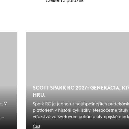
Celkem 3 položek
SCOTT SPARK RC 2027: GENERÁCIA, K
HRU.
e. V
Spark RC je jednou z najúspešnejších pretekárs
platforiem v histórii cyklistiky. Nespočetné titul
.
víťazstvá vo Svetovom pohári a olympijské medai
ktorého meno sa stalo synonymom úspechu. Toto
Číst