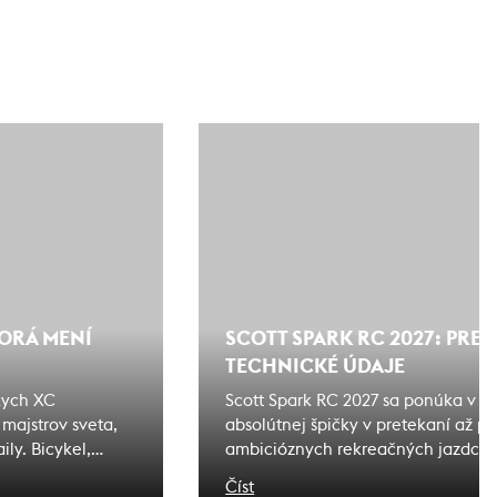
TORÁ MENÍ
SCOTT SPARK RC 2027: PRE
TECHNICKÉ ÚDAJE
kych XC
Scott Spark RC 2027 sa ponúka v 
y majstrov sveta,
absolútnej špičky v pretekaní až p
ly. Bicykel,
ambicióznych rekreačných jazdcov.
 dedičstvo nie je
rovnakom karbóne HMX-SL, rovnake
Číst