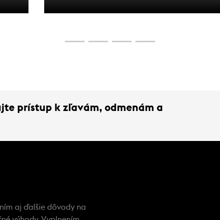
len nostalgiou – je to záväzok. Dôkaz toho, čo 
niesť aj dnes.
kajte prístup k zľavám, odmenám a
 ním aj ďalšie dôvody na
nečné výhody. Vyplnením