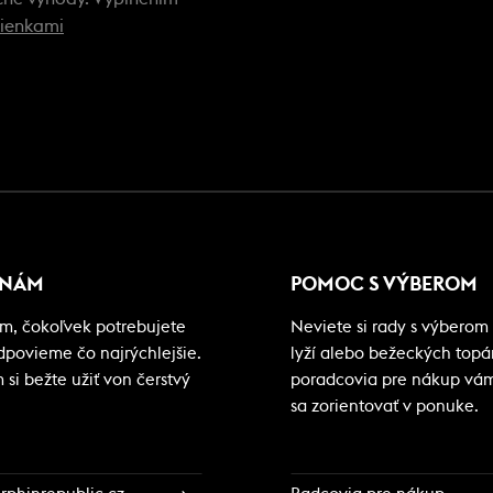
ienkami
 NÁM
POMOC S VÝBEROM
m, čokoľvek potrebujete
Neviete si rady s výberom 
odpovieme čo najrýchlejšie.
lyží alebo bežeckých top
si bežte užiť von čerstvý
poradcovia pre nákup vá
sa zorientovať v ponuke.