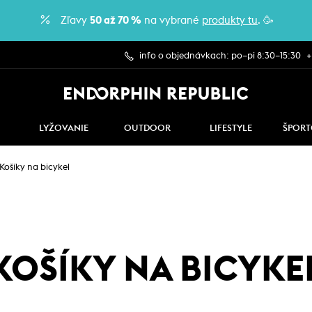
Zľavy
50 až 70 %
na vybrané
produkty tu
. 🥳
info o objednávkach: po–pi 8:30–15:30
+
LYŽOVANIE
OUTDOOR
LIFESTYLE
ŠPORT
Košíky na bicykel
KOŠÍKY NA BICYKE