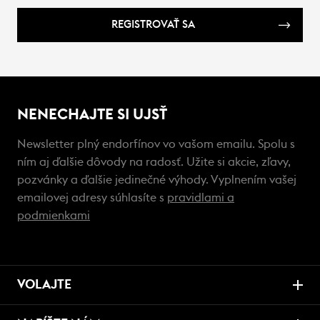
REGISTROVAŤ SA
NENECHAJTE SI UJSŤ
Newsletter plný endorfínov vo vašom emailu. Spolu s
ním aj ďalšie dôvody na radosť. Užite si akcie, zľavy,
pozvánky a ďalšie jedinečné výhody. Vyplnením vašej
emailovej adresy súhlasíte s
pravidlami a
podmienkami
VOLAJTE