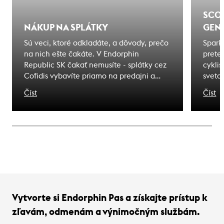
SCOT
NÁKUP NA SPLÁTKY
GENE
Sú veci, ktoré odkladáte, a dôvody, prečo
Spark
na nich ešte čakáte. V Endorphin
pretek
Republic SK čakať nemusíte - splátky cez
cyklis
Cofidis vybavíte priamo na predajni a
sveta
odídete s tým, čo ste si vybrali. Zážitky, na
olymp
Číst
Číst
ktoré čakáte sú bližšie, ako si myslíte.
meno 
dedičs
záväz
niesť 
Vytvorte si Endorphin Pas a získajte prístup k
zľavám, odmenám a výnimočným službám.