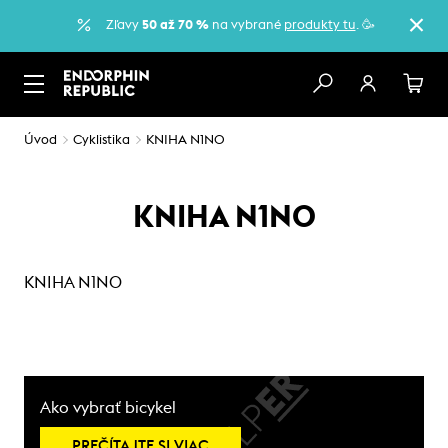
Zľavy
50 až 70 %
na vybrané
produkty tu
. 🥳
Úvod
Cyklistika
KNIHA N1NO
KNIHA N1NO
KNIHA N1NO
Ako vybrať bicykel
PREČÍTAJTE SI VIAC