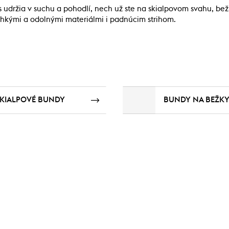
udržia v suchu a pohodlí, nech už ste na skialpovom svahu, bež
ľahkými a odolnými materiálmi i padnúcim strihom.
SKIALPOVÉ BUNDY
BUNDY NA BEŽK