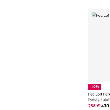
-40%
Poc Loft Par
Detský kabá
258 €
430