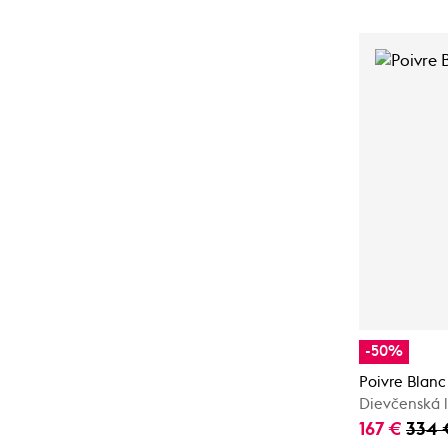
-50%
Poivre Blanc
Dievčenská 
167 €
334 