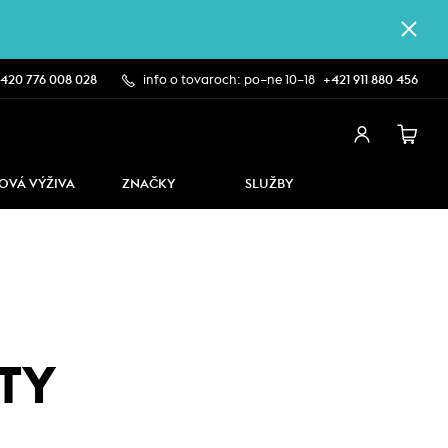
420 776 008 028
info o tovaroch: po–ne 10–18
+421 911 880 456
OVÁ VÝŽIVA
ZNAČKY
SLUŽBY
TY