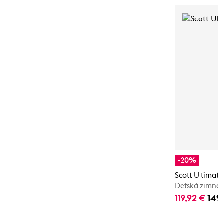
-20%
Scott Ultima
Detská zimn
119,92 €
14