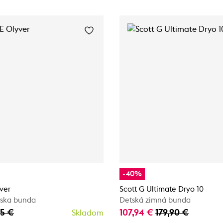
-40%
ver
Scott G Ultimate Dryo 10
rska bunda
Detská zimná bunda
85 €
107,94 €
179,90 €
Skladom