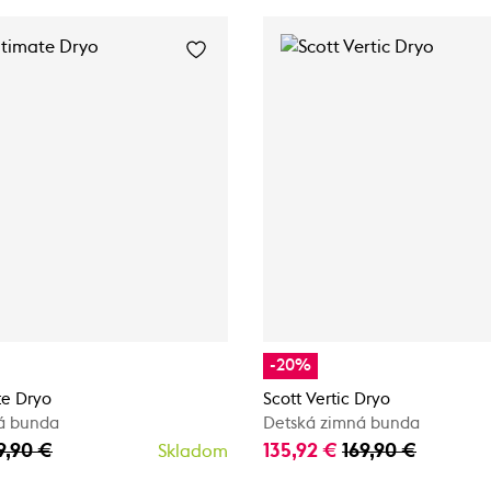
-20%
te Dryo
Scott Vertic Dryo
á bunda
Detská zimná bunda
9,90 €
135,92 €
169,90 €
Skladom