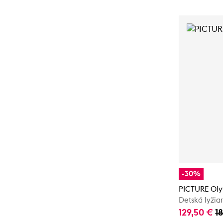
-30%
PICTURE Oly
Detská lyžia
129,50 €
1