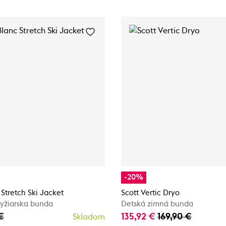
-20%
 Stretch Ski Jacket
Scott Vertic Dryo
lyžiarska bunda
Detská zimná bunda
€
135,92 €
169,90 €
Skladom