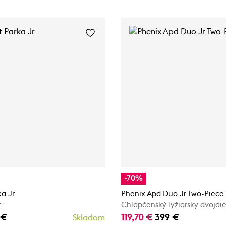
-70%
ka Jr
Phenix Apd Duo Jr Two-Piece
t
Chlapčenský lyžiarsky dvojdi
 €
119,70 €
399 €
Skladom