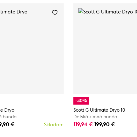
-40%
te Dryo
Scott G Ultimate Dryo 10
á bunda
Detská zimná bunda
9,90 €
119,94 €
199,90 €
Skladom