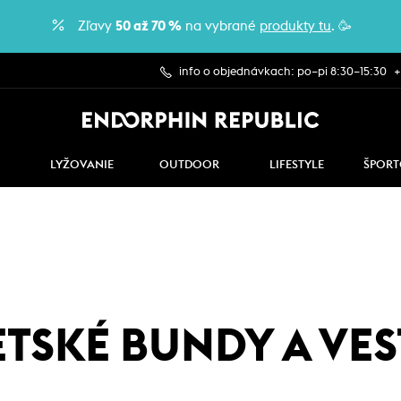
Zľavy
50 až 70 %
na vybrané
produkty tu
. 🥳
info o objednávkach: po–pi 8:30–15:30
+
LYŽOVANIE
OUTDOOR
LIFESTYLE
ŠPORT
TSKÉ BUNDY A VES