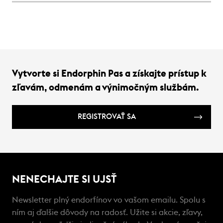
správ
rozpo
predc
Vytvorte si Endorphin Pas a získajte prístup k
zľavám, odmenám a výnimočným službám.
REGISTROVAŤ SA
NENECHAJTE SI UJSŤ
Newsletter plný endorfínov vo vašom emailu. Spolu s
ním aj ďalšie dôvody na radosť. Užite si akcie, zľavy,