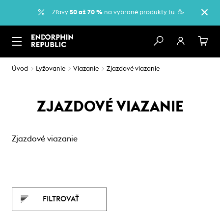
Zľavy
50 až 70 %
na vybrané
produkty tu
. 🥳
Úvod
Lyžovanie
Viazanie
Zjazdové viazanie
ZJAZDOVÉ VIAZANIE
Zjazdové viazanie
FILTROVAŤ