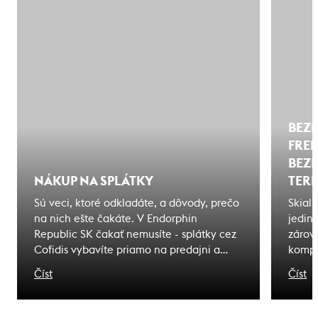
BEZP
FREE
BEZ
NÁKUP NA SPLÁTKY
TER
Sú veci, ktoré odkladáte, a dôvody, prečo
Skial
na nich ešte čakáte. V Endorphin
jedin
Republic SK čakať nemusíte - splátky cez
zárove
Cofidis vybavíte priamo na predajni a
kompl
odídete s tým, čo ste si vybrali. Zážitky, na
pohyb
Číst
Číst
ktoré čakáte sú bližšie, ako si myslíte.
bezpe
nebez
horsk