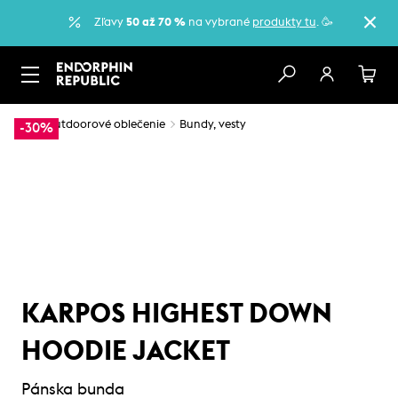
Zľavy
50 až 70 %
na vybrané
produkty tu
. 🥳
…
Outdoorové oblečenie
Bundy, vesty
-30%
KARPOS HIGHEST DOWN
HOODIE JACKET
Pánska bunda