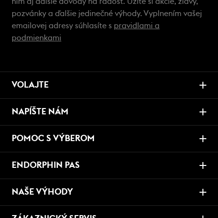
ním aj ďalšie dôvody na radosť. Užite si akcie, zľavy,
pozvánky a ďalšie jedinečné výhody. Vyplnením vašej
emailovej adresy súhlasíte s
pravidlami a
podmienkami
VOLAJTE
NAPÍŠTE NÁM
POMOC S VÝBEROM
ENDORPHIN PAS
NAŠE VÝHODY