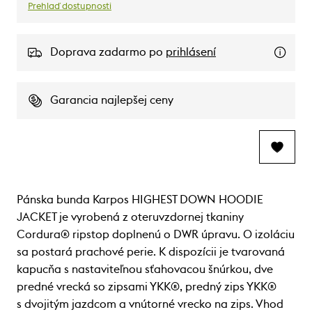
Prehlaď dostupnosti
Doprava zadarmo po
prihlásení
Garancia najlepšej ceny
Pánska bunda Karpos HIGHEST DOWN HOODIE
JACKET je vyrobená z oteruvzdornej tkaniny
Cordura® ripstop doplnenú o DWR úpravu. O izoláciu
sa postará prachové perie. K dispozícii je tvarovaná
kapucňa s nastaviteľnou sťahovacou šnúrkou, dve
predné vrecká so zipsami YKK®, predný zips YKK®
s dvojitým jazdcom a vnútorné vrecko na zips. Vhod