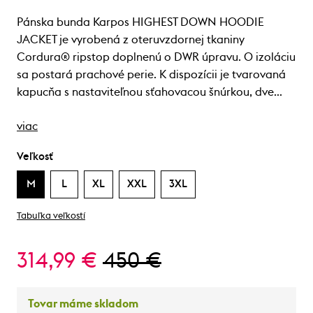
Pánska bunda Karpos HIGHEST DOWN HOODIE
JACKET je vyrobená z oteruvzdornej tkaniny
Cordura® ripstop doplnenú o DWR úpravu. O izoláciu
sa postará prachové perie. K dispozícii je tvarovaná
kapucňa s nastaviteľnou sťahovacou šnúrkou, dve…
viac
Veľkosť
M
L
XL
XXL
3XL
Tabuľka veľkostí
314,99 €
450 €
Tovar máme skladom