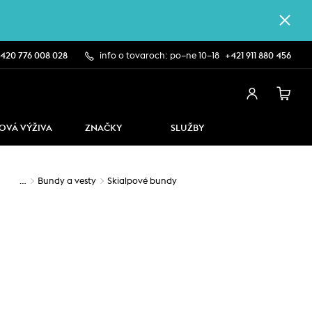
420 776 008 028
info o tovaroch: po–ne 10–18
+421 911 880 456
OVÁ VÝŽIVA
ZNAČKY
SLUŽBY
…
Bundy a vesty
Skialpové bundy