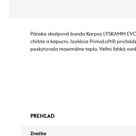
Pánska skialpová bunda Karpos LYSKAMM EVO JA
chrbte a kapucni. Izolácia PrimaLoft® prichád
poskytovala maximálne teplo. Veľmi ľahká vonk
PREHĽAD
Značka