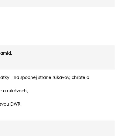
yamid,
átky - na spodnej strane rukávov, chrbte a
le a rukávoch,
ravou DWR,