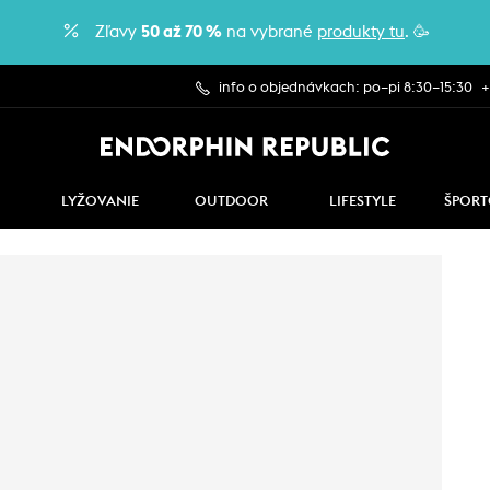
Zľavy
50 až 70 %
na vybrané
produkty tu
. 🥳
info o objednávkach: po–pi 8:30–15:30
+
LYŽOVANIE
OUTDOOR
LIFESTYLE
ŠPORT