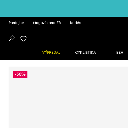
Predajne
Magazín readER
Kariéra
VÝPREDAJ
CYKLISTIKA
BEH
-30%