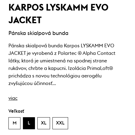
KARPOS LYSKAMM EVO
JACKET
Pánska skialpová bunda
Pánska skialpová bunda Karpos LYSKAMM EVO
JACKET je vyrobená z Polartec ® Alpha Contact
látky, ktorá je umiestnená na spodnej strane
rukávov, chrbte a kapucni. Izolácia PrimaLoft®
prichádza s novou technológiou aerogélu
zvyšujúcou účinnosť…
viac
Veľkosť
M
L
XL
XXL