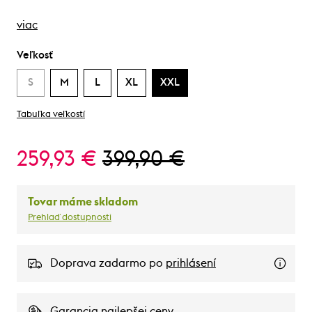
viac
Veľkosť
S
M
L
XL
XXL
Tabuľka veľkostí
259,93 €
399,90 €
Tovar máme skladom
Prehlaď dostupnosti
Doprava zadarmo po
prihlásení
Garancia najlepšej ceny