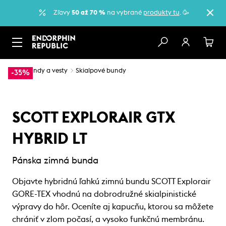
Zľavy
50 až 70 %
na vybrané
produkty tu
. 🥳
…
Bundy a vesty
Skialpové bundy
-35%
SCOTT EXPLORAIR GTX
HYBRID LT
Pánska zimná bunda
Objavte hybridnú ľahkú zimnú bundu SCOTT Explorair
GORE-TEX vhodnú na dobrodružné skialpinistické
výpravy do hôr. Oceníte aj kapucňu, ktorou sa môžete
chrániť v zlom počasí, a vysoko funkčnú membránu.