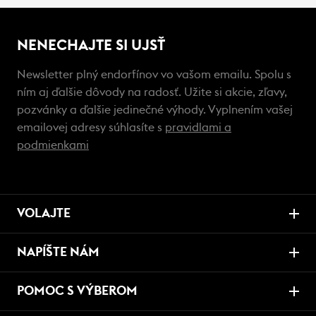
NENECHAJTE SI UJSŤ
Newsletter plný endorfínov vo vašom emailu. Spolu s
ním aj ďalšie dôvody na radosť. Užite si akcie, zľavy,
pozvánky a ďalšie jedinečné výhody. Vyplnením vašej
emailovej adresy súhlasíte s
pravidlami a
podmienkami
VOLAJTE
NAPÍŠTE NÁM
POMOC S VÝBEROM