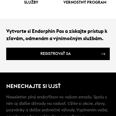
SLUŽBY
VERNOSTNÝ PROGRAM
Vytvorte si Endorphin Pas a získajte prístup k
zľavám, odmenám a výnimočným službám.
REGISTROVAŤ SA
NENECHAJTE SI UJSŤ
Newsletter plný endorfínov vo vašom emailu. Spolu s
ním aj ďalšie dôvody na radosť. Užite si akcie, zľavy,
pozvánky a ďalšie jedinečné výhody. Vyplnením vašej