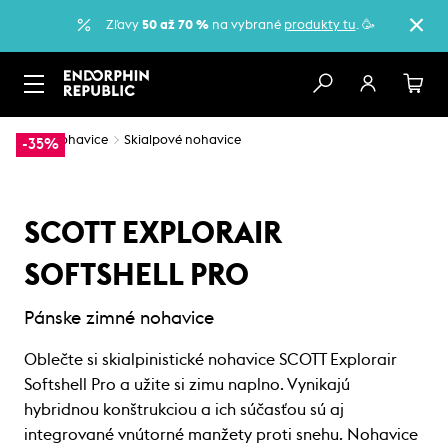
Zľavy
50 až 70 %
na vybrané
produkty tu
. 🥳
…
Nohavice
Skialpové nohavice
-35%
SCOTT EXPLORAIR
SOFTSHELL PRO
Pánske zimné nohavice
Oblečte si skialpinistické nohavice SCOTT Explorair
Softshell Pro a užite si zimu naplno. Vynikajú
hybridnou konštrukciou a ich súčasťou sú aj
integrované vnútorné manžety proti snehu. Nohavice