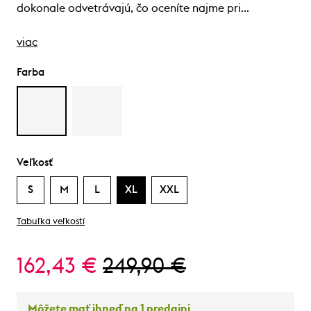
dokonale odvetrávajú, čo oceníte najme pri…
viac
Farba
Veľkosť
S
M
L
XL
XXL
Tabuľka veľkostí
162,43 €
249,90 €
Môžete mať ihneď na 1 predajni