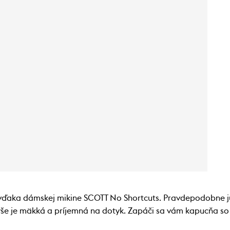
 vďaka dámskej mikine SCOTT No Shortcuts. Pravdepodobne ju 
yše je mäkká a príjemná na dotyk. Zapáči sa vám kapucňa s