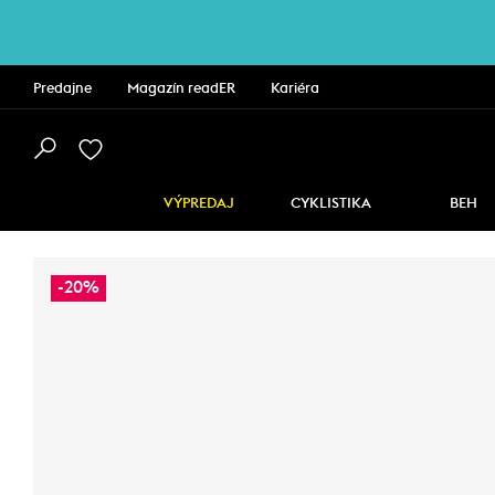
Predajne
Magazín readER
Kariéra
VÝPREDAJ
CYKLISTIKA
BEH
-20%