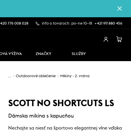
420 776 008 028
info o tovaroch: po–ne 10–18
+421 911 880 456
OVÁ VÝŽIVA
ZNAČKY
SLUŽBY
…
Outdoorové oblečenie
Mikiny - 2. vrstva
SCOTT NO SHORTCUTS LS
Dámska mikina s kapucňou
Nechajte sa niesť na športovo elegantnej vlne vďaka