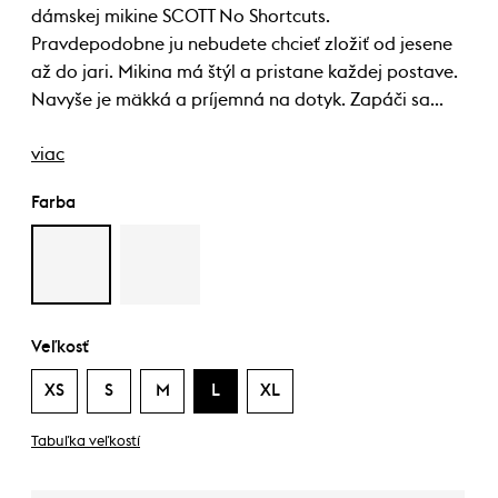
dámskej mikine SCOTT No Shortcuts.
Pravdepodobne ju nebudete chcieť zložiť od jesene
až do jari. Mikina má štýl a pristane každej postave.
Navyše je mäkká a príjemná na dotyk. Zapáči sa…
viac
Farba
Veľkosť
XS
S
M
L
XL
Tabuľka veľkostí