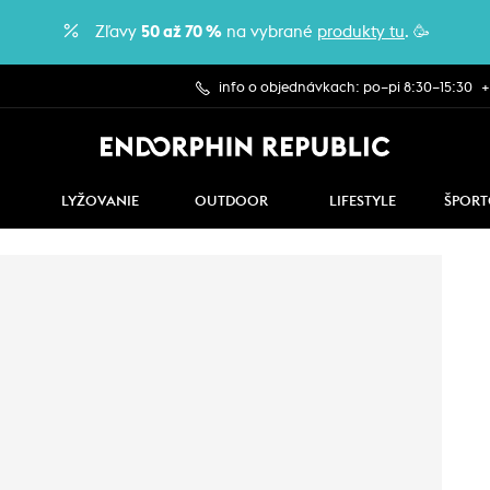
Zľavy
50 až 70 %
na vybrané
produkty tu
. 🥳
info o objednávkach: po–pi 8:30–15:30
+
LYŽOVANIE
OUTDOOR
LIFESTYLE
ŠPORT