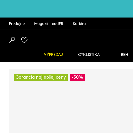
Predajne
Magazín readER
Kariéra
VÝPREDAJ
CYKLISTIKA
BEH
Garancia najlepšej ceny
-30%