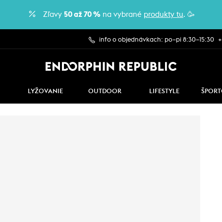
Zľavy
50 až 70 %
na vybrané
produkty tu
. 🥳
info o objednávkach: po–pi 8:30–15:30
+
LYŽOVANIE
OUTDOOR
LIFESTYLE
ŠPORT