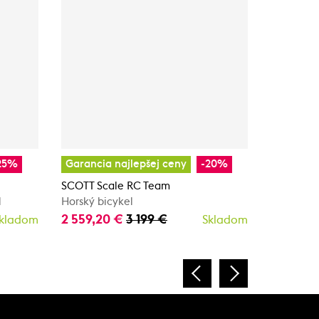
25%
Garancia najlepšej ceny
-20%
Garancia
SCOTT Scale RC Team
SCOTT Sp
l
Horský bicykel
Celoodpru
2 559,20 €
3 199 €
10 874,
kladom
Skladom