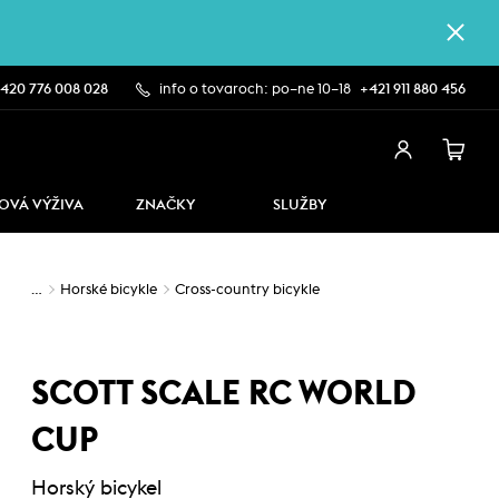
420 776 008 028
info o tovaroch: po–ne 10–18
+421 911 880 456
OVÁ VÝŽIVA
ZNAČKY
SLUŽBY
…
Horské bicykle
Cross-country bicykle
SCOTT SCALE RC WORLD
CUP
Horský bicykel