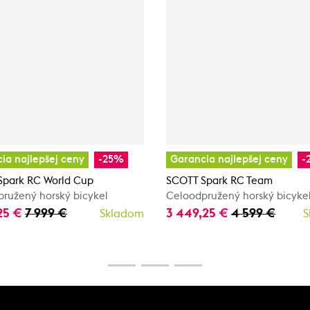
ia najlepšej ceny
-25%
Garancia najlepšej ceny
-
Spark RC World Cup
SCOTT Spark RC Team
ružený horský bicykel
Celoodpružený horský bicyke
25 €
7 999 €
3 449,25 €
4 599 €
Skladom
S