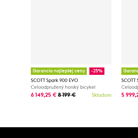
Garancia najlepšej ceny
-25%
Garanc
SCOTT Spark 900 EVO
SCOTT 
Celoodpružený horský bicykel
Celoodp
6 149,25 €
8 199 €
5 999,
Skladom