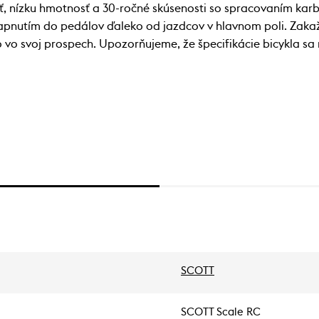
, nízku hmotnosť a 30-ročné skúsenosti so spracovaním karb
apnutím do pedálov ďaleko od jazdcov v hlavnom poli. Zakažd
ho vo svoj prospech. Upozorňujeme, že špecifikácie bicykla 
SCOTT
SCOTT Scale RC