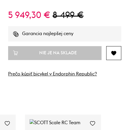
5 949,30 €
8 499 €
Garancia najlepšej ceny
NIE JE NA SKLADE
Prečo kúpiť bicykel v Endorphin Republic?