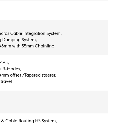
ncros Cable Integration System,
g Damping System,
x148mm with 55mm Chainline
 Air,
r 3-Modes,
4mm offset /Tapered steerer,
 travel
t & Cable Routing HS System,