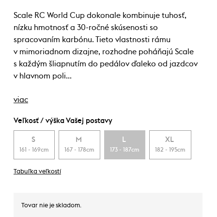
Scale RC World Cup dokonale kombinuje tuhosť,
nízku hmotnosť a 30-ročné skúsenosti so
spracovaním karbónu. Tieto vlastnosti rámu
v mimoriadnom dizajne, rozhodne poháňajú Scale
s každým šliapnutím do pedálov ďaleko od jazdcov
v hlavnom poli…
viac
Veľkosť / výška Vašej postavy
S
M
L
XL
161 - 169cm
167 - 178cm
173 - 187cm
182 - 195cm
Tabuľka veľkostí
Tovar nie je skladom.