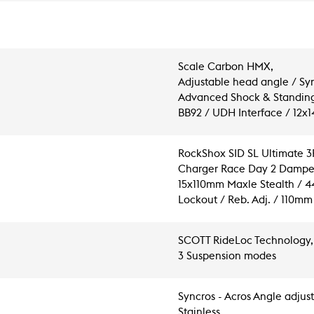
Scale Carbon HMX,
Adjustable head angle / Sy
Advanced Shock & Standin
BB92 / UDH Interface / 12
RockShox SID SL Ultimate 3P
Charger Race Day 2 Dampe
15x110mm Maxle Stealth / 4
Lockout / Reb. Adj. / 110mm
SCOTT RideLoc Technology,
3 Suspension modes
Syncros - Acros Angle adjus
Stainless,