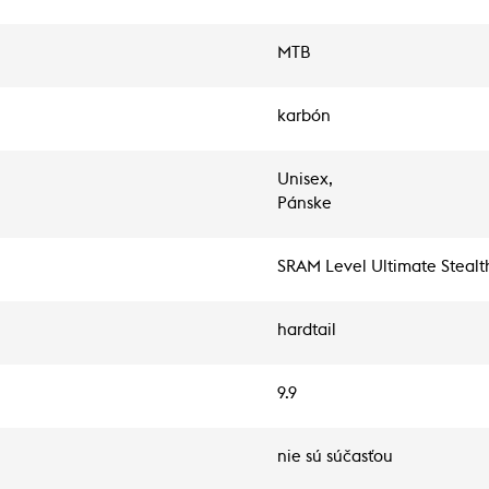
MTB
karbón
Unisex,
Pánske
SRAM Level Ultimate Stealth
hardtail
9.9
nie sú súčasťou