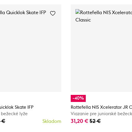
-40%
uicklok Skate IFP
Rottefella NIS Xcelerator JR C
 bežecké lyže
Viazanie pre juniorské bežeck
 €
31,20 €
52 €
Skladom