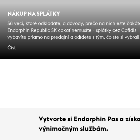
NÁKUP NA SPLÁTKY
Sú veci, ktoré odkladáte, a dôvody, prečo na nich ešte čakát
Endorphin Republic SK čakať nemusíte - splátky cez Cofidis
vybavíte priamo na predajni a odídete s tým, čo ste si vybrali
Zážitky, na ktoré čakáte sú bližšie, ako si myslíte.
Číst
Vytvorte si Endorphin Pas a zís
výnimočným službám.