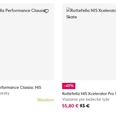
-40%
erformance Classisc NIS
bezky
Rottefella NIS Xcelerator Pro
Viazanie pre bežecké lyže
Skladom
55,80 €
93 €