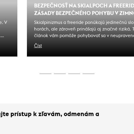
BEZPEČNOSŤ NA SKIALPOCH A FREERIDE
ZÁSADY BEZPEČNÉHO POHYBU V ZIMN
e. V
Skialpinizmus a freeride ponúkajú jedinečnú s
horách, ale zároveň prinášajú aj značné riziká.
.
článok vám pomôže pohybovať sa v neupraven
bezpečne a zodpovedne, minimalizovať nebezp
Číst
maximálne si užiť horské dobrodružstvá. Dozvie
používať lavínovú výbavu, ako rozpoznať nebez
ako predchádzať lavínovým nehodám.
kajte prístup k zľavám, odmenám a