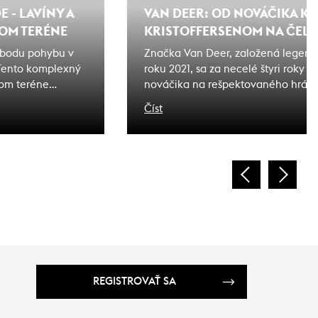
 - LAVÍNY A
VAN DEER: OD NOVÁČIKA K 
OM TERÉNE
KRISTOFFERSENOM NA ČELE
lobodu pohybu v
Značka Van Deer, založená legen
 Tento komplexný
roku 2021, sa za necelé štyri roky
om teréne
nováčika na rešpektovaného hráča 
ečenstvo a
vybavenia. S Henrikom Kristoffers
Číst
te sa, ako správne
dosiahla značka v sezóne 2024/2025
pečné situácie a
potvrdzujú kvalitu a technologickú
REGISTROVAŤ SA