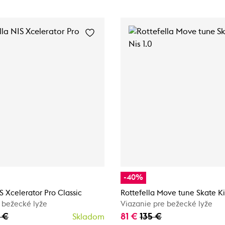
-40%
S Xcelerator Pro Classic
Rottefella Move tune Skate Kit
 bežecké lyže
Viazanie pre bežecké lyže
 €
81 €
135 €
Skladom