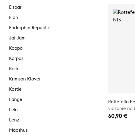
Eisbär
Elan
Endorphin Republic
JailJam
Kappa
Karpos
Kask
Krimson Klover
Kästle
Lange
Rottefella P
viazanie na 
Leki
60,90 €
Lenz
Madshus