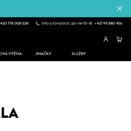
420 776 008 028
info o tovaroch: po–ne 10–18
+421 911 880 456
OVÁ VÝŽIVA
ZNAČKY
SLUŽBY
LLA