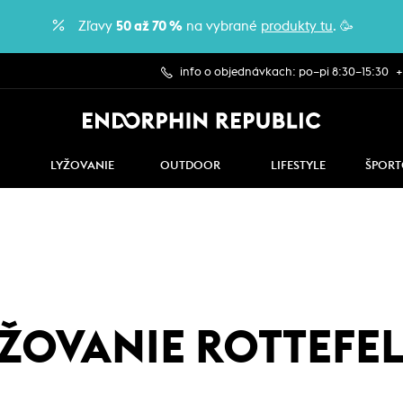
Zľavy
50 až 70 %
na vybrané
produkty tu
. 🥳
info o objednávkach: po–pi 8:30–15:30
+
LYŽOVANIE
OUTDOOR
LIFESTYLE
ŠPORT
ŽOVANIE ROTTEFE