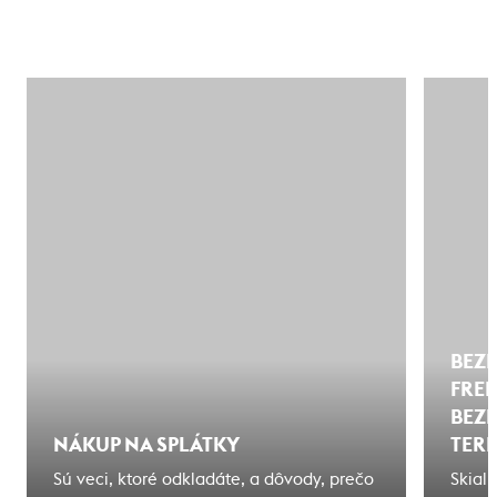
BEZP
FREE
BEZ
NÁKUP NA SPLÁTKY
TER
Sú veci, ktoré odkladáte, a dôvody, prečo
Skial