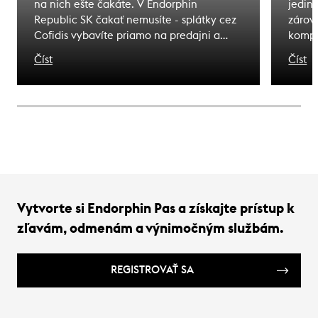
na nich ešte čakáte. V Endorphin
jedin
Republic SK čakať nemusíte - splátky cez
zárove
Cofidis vybavíte priamo na predajni a
kompl
odídete s tým, čo ste si vybrali. Zážitky, na
pohyb
Číst
Číst
ktoré čakáte sú bližšie, ako si myslíte.
bezpe
nebez
horsk
správ
rozpo
predc
Vytvorte si Endorphin Pas a získajte prístup k
zľavám, odmenám a výnimočným službám.
REGISTROVAŤ SA