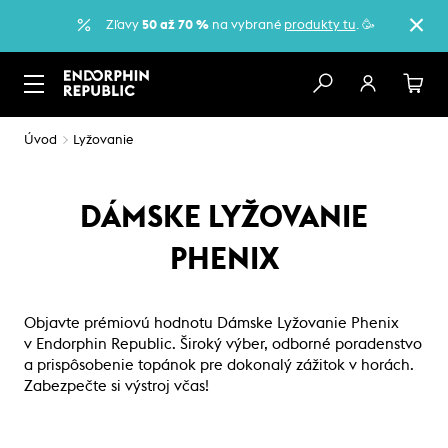
Zľavy
50 až 70 %
na vybrané
produkty tu
. 🥳
Úvod
Lyžovanie
DÁMSKE LYŽOVANIE
PHENIX
Objavte prémiovú hodnotu Dámske Lyžovanie Phenix
v Endorphin Republic. Široký výber, odborné poradenstvo
a prispôsobenie topánok pre dokonalý zážitok v horách.
Zabezpečte si výstroj včas!