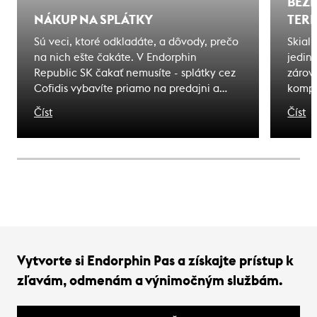
BEZ
NÁKUP NA SPLÁTKY
TER
Sú veci, ktoré odkladáte, a dôvody, prečo
Skial
na nich ešte čakáte. V Endorphin
jedin
Republic SK čakať nemusíte - splátky cez
zárove
Cofidis vybavíte priamo na predajni a
kompl
odídete s tým, čo ste si vybrali. Zážitky, na
pohyb
Číst
Číst
ktoré čakáte sú bližšie, ako si myslíte.
bezpe
nebez
horsk
správ
rozpo
predc
Vytvorte si Endorphin Pas a získajte prístup k
zľavám, odmenám a výnimočným službám.