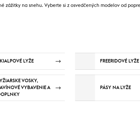
é zážitky na snehu. Vyberte si z osvedčených modelov od popr
KIALPOVÉ LYŽE
FREERIDOVÉ LYŽE
YŽIARSKE VOSKY,
AVÍNOVÉ VYBAVENIE A
PÁSY NA LYŽE
DOPLNKY