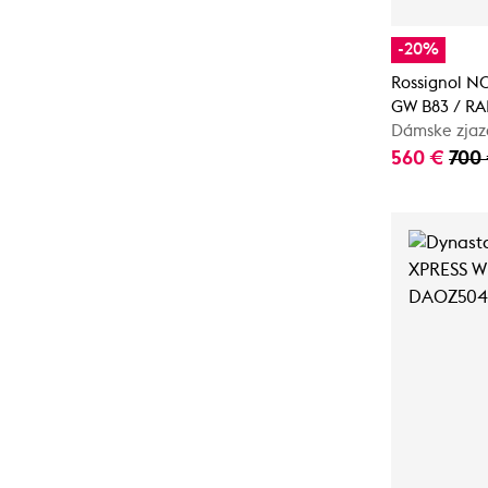
-20%
Rossignol N
GW B83 / 
Dámske zjaz
560 €
700