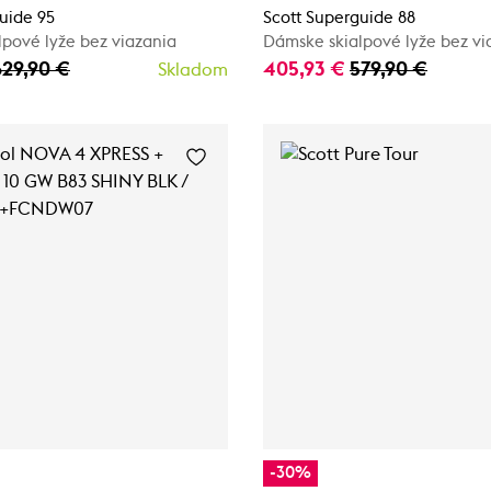
uide 95
Scott Superguide 88
pové lyže bez viazania
Dámske skialpové lyže bez vi
629,90 €
405,93 €
579,90 €
Skladom
-30%