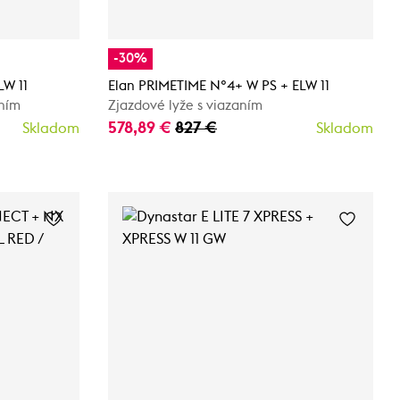
-30%
LW 11
Elan PRIMETIME N°4+ W PS + ELW 11
aním
Zjazdové lyže s viazaním
578,89 €
827 €
Skladom
Skladom