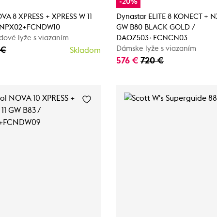
-20%
OVA 8 XPRESS + XPRESS W 11
Dynastar ELITE 8 KONECT + 
ANPX02+FCNDW10
GW B80 BLACK GOLD /
dové lyže s viazaním
DAOZ503+FCNCN03
Dámske lyže s viazaním
 €
Skladom
576 €
720 €