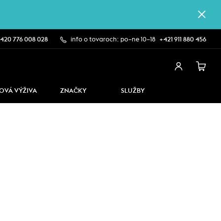
420 776 008 028
info o tovaroch: po–ne 10–18
+421 911 880 456
OVÁ VÝŽIVA
ZNAČKY
SLUŽBY