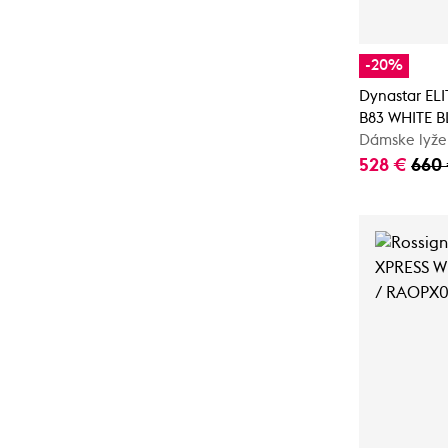
-20%
Dynastar EL
B83 WHITE 
Dámske lyže
528 €
660