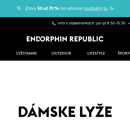
Zľavy
50 až 70 %
na vybrané
produkty tu
. 🥳
info o objednávkach: po–pi 8:30–15:30
+
LYŽOVANIE
OUTDOOR
LIFESTYLE
ŠPORT
DÁMSKE LYŽE