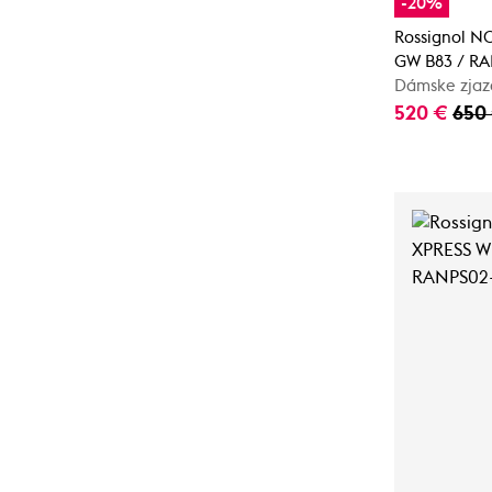
-20%
Rossignol N
GW B83 / R
Dámske zjaz
520 €
650