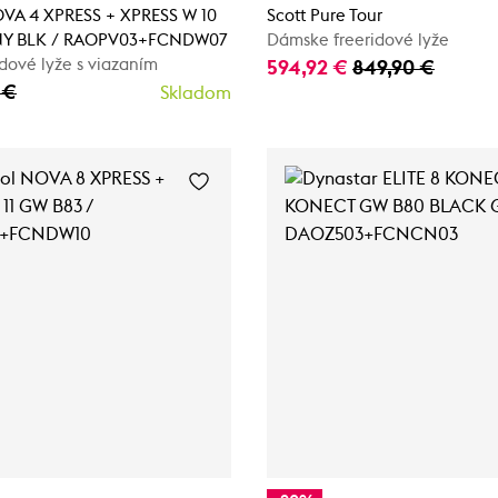
OVA 4 XPRESS + XPRESS W 10
Scott Pure Tour
NY BLK / RAOPV03+FCNDW07
Dámske freeridové lyže
dové lyže s viazaním
594,92 €
849,90 €
 €
Skladom