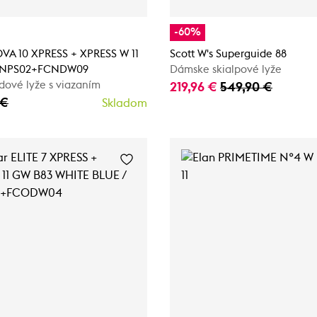
-60%
OVA 10 XPRESS + XPRESS W 11
Scott W's Superguide 88
RANPS02+FCNDW09
Dámske skialpové lyže
dové lyže s viazaním
219,96 €
549,90 €
 €
Skladom