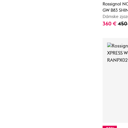
Rossignol N
GW B83 SHI
Dámske zjaz
360 €
450