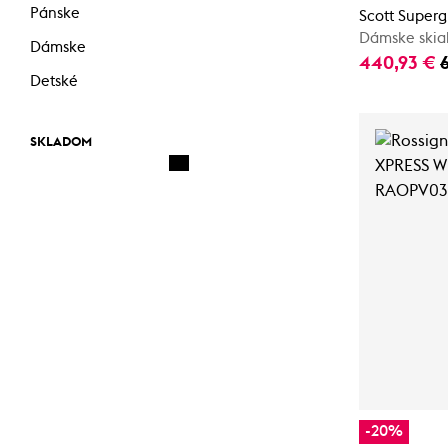
Pánske
Scott Superg
Dámske skial
Dámske
440,93 €
Detské
SKLADOM
-20%