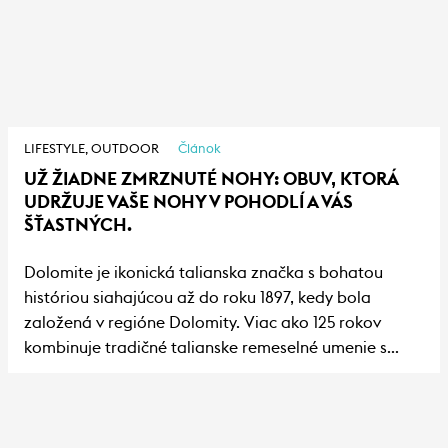
LIFESTYLE,
OUTDOOR
Článok
UŽ ŽIADNE ZMRZNUTÉ NOHY: OBUV, KTORÁ
UDRŽUJE VAŠE NOHY V POHODLÍ A VÁS
ŠŤASTNÝCH.
Dolomite je ikonická talianska značka s bohatou
históriou siahajúcou až do roku 1897, kedy bola
založená v regióne Dolomity. Viac ako 125 rokov
kombinuje tradičné talianske remeselné umenie s
inovatívnymi technológiami, vďaka čomu je jednou z
najuznávanejších značiek v oblasti outdoorovej obuvi.
Vonku je čoraz chladnejšie, dni sa skracujú a s