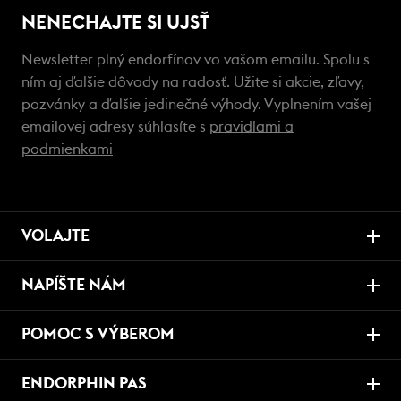
NENECHAJTE SI UJSŤ
Newsletter plný endorfínov vo vašom emailu. Spolu s
ním aj ďalšie dôvody na radosť. Užite si akcie, zľavy,
pozvánky a ďalšie jedinečné výhody. Vyplnením vašej
emailovej adresy súhlasíte s
pravidlami a
podmienkami
VOLAJTE
NAPÍŠTE NÁM
POMOC S VÝBEROM
ENDORPHIN PAS