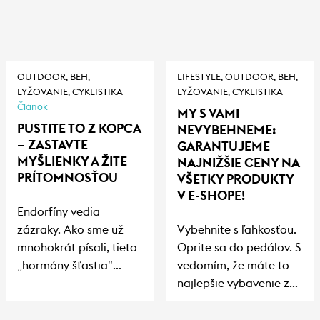
OUTDOOR,
BEH,
LIFESTYLE,
OUTDOOR,
BEH,
LYŽOVANIE,
CYKLISTIKA
LYŽOVANIE,
CYKLISTIKA
Článok
MY S VAMI
PUSTITE TO Z KOPCA
NEVYBEHNEME:
– ZASTAVTE
GARANTUJEME
MYŠLIENKY A ŽITE
NAJNIŽŠIE CENY NA
PRÍTOMNOSŤOU
VŠETKY PRODUKTY
V E-SHOPE!
Endorfíny vedia
zázraky. Ako sme už
Vybehnite s ľahkosťou.
mnohokrát písali, tieto
Oprite sa do pedálov. S
„hormóny šťastia“
vedomím, že máte to
dokážu človeka zbaviť
najlepšie vybavenie za
depresie i úzkosti,
najvýhodnejšiu cenu.
predchádzajú