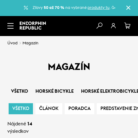
Zľavy
50 až 70 %
na vybrané
produkty tu
. 🥳
Úvod
Magazín
MAGAZÍN
VŠETKO
HORSKÉ BICYKLE
HORSKÉ ELEKTROBICYKL
VŠETKO
ČLÁNOK
PORADCA
PREDSTAVENIE Z
Nájdené
14
výsledkov