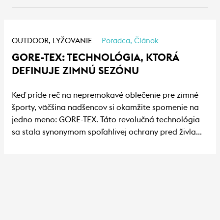
OUTDOOR,
LYŽOVANIE
Poradca,
Článok
GORE-TEX: TECHNOLÓGIA, KTORÁ
DEFINUJE ZIMNÚ SEZÓNU
Keď príde reč na nepremokavé oblečenie pre zimné
športy, väčšina nadšencov si okamžite spomenie na
jedno meno: GORE-TEX. Táto revolučná technológia
sa stala synonymom spoľahlivej ochrany pred živlami,
či už sa vydáte na upravené svahy, objavujete divokú
prírodu alebo zdolávate nové výšky na lyžiach.
Poďme odhaliť, čo sa skrýva za legendárnou
reputáciou materiálu, ktorý sľubuje, že vás udrží v
suchu.