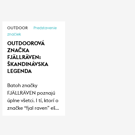
práve tá námaha zdvíha hladinu endorfínov ešte
vyššie – až tam, kde sme šťastím doslova omámení.
OUTDOOR
Predstavenie
značiek
OUTDOOROVÁ
ZNAČKA
FJÄLLRÄVEN:
ŠKANDINÁVSKA
LEGENDA
Batoh značky
FJÄLLRÄVEN poznajú
úplne všetci. I tí, ktorí o
značke “fjal raven” ešte
nikdy nepočuli. Je to
skrátka legenda s
nezameniteľným