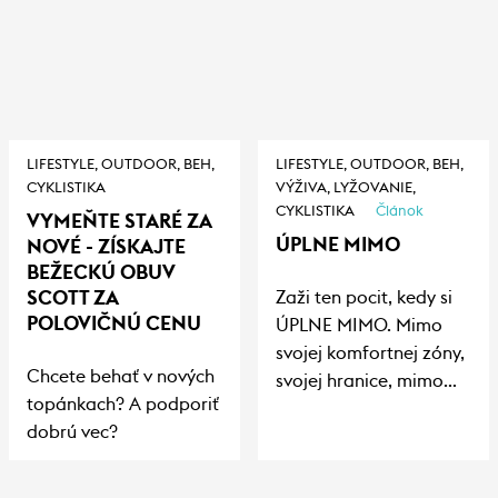
blížiacou sa zimou potrebujete kvalitnú obuv, aby
vaše nohy zostali v teple, suchu a pohodlí. Mnoho ľudí
podceňuje dôležitosť výberu správnej zimnej obuvi, čo
vedie nielen k nepohodliu, ale aj k dlhodobým
zdravotným problémom.
LIFESTYLE,
OUTDOOR,
BEH,
LIFESTYLE,
OUTDOOR,
BEH,
CYKLISTIKA
VÝŽIVA,
LYŽOVANIE,
CYKLISTIKA
Článok
VYMEŇTE STARÉ ZA
ÚPLNE MIMO
NOVÉ - ZÍSKAJTE
BEŽECKÚ OBUV
SCOTT ZA
Zaži ten pocit, kedy si
POLOVIČNÚ CENU
ÚPLNE MIMO. Mimo
svojej komfortnej zóny,
Chcete behať v nových
svojej hranice, mimo
topánkach? A podporiť
seba. Nazuj super
dobrú vec?
rýchle topánky, osedlaj
našliapané bajky,
vyskúšaj šialene