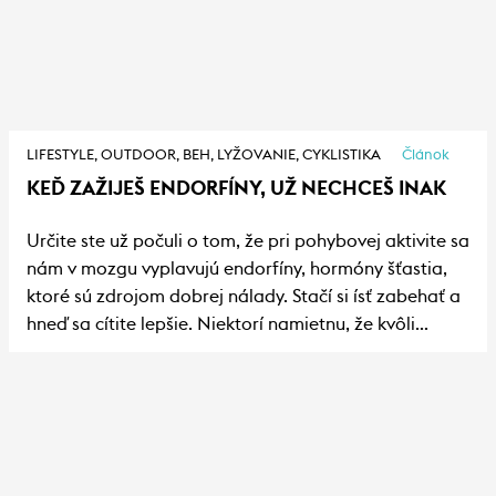
srdcovým chorobám,
prináša dobrú náladu,
ktorá trvá. Vďaka nim
sme tiež kreatívnejší,
pomáhajú nám prísť na
LIFESTYLE,
OUTDOOR,
BEH,
LYŽOVANIE,
CYKLISTIKA
Článok
nové myšlienky aj
KEĎ ZAŽIJEŠ ENDORFÍNY, UŽ NECHCEŠ INAK
nápady. Nedávne
štúdie ale odhalili, že
Určite ste už počuli o tom, že pri pohybovej aktivite sa
keď sa k nim pridá
nám v mozgu vyplavujú endorfíny, hormóny šťastia,
adrenalín, až potom
ktoré sú zdrojom dobrej nálady. Stačí si ísť zabehať a
môže naša hlava zažiť
hneď sa cítite lepšie. Niektorí namietnu, že kvôli
blahodarné NIC. A to
lepšiemu pocitu nie je potreba zašpiniť si zbytočne
je niekedy ešte viac.
topánky. Stačí si pozrieť film, zájsť si na zmrzlinu,
zavolať kamarátom a tiež mám hneď lepšiu náladu,
no nie? I nové štúdie dokazujú, že endorfíny vyvolá
takisto kúsok čokolády, sústo ostrého jedla alebo
chvíľka meditácie. Prečo sa potom namáhať? Lebo