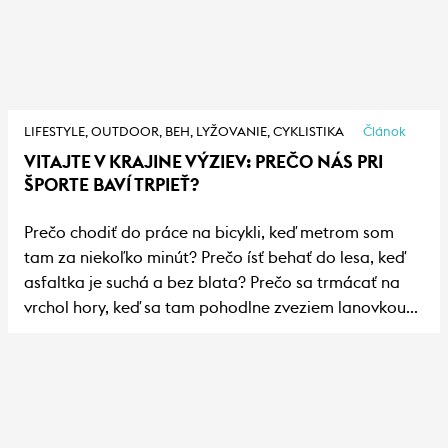
funkčné oblečenie,
dopraj si vychytanú
výbavu i špičkový
servis. Vybehni z
betónu, uteč do lesa.
LIFESTYLE,
OUTDOOR,
BEH,
LYŽOVANIE,
CYKLISTIKA
Článok
Makaj, dupaj, šliap,
VITAJTE V KRAJINE VÝZIEV: PREČO NÁS PRI
skáč, dýchaj, až kým
ŠPORTE BAVÍ TRPIEŤ?
nebudeš úplne mimo.
Zaži s nami endorfíny a
Prečo chodiť do práce na bicykli, keď metrom som
už nebudeš chcieť inak.
tam za niekoľko minút? Prečo ísť behať do lesa, keď
asfaltka je suchá a bez blata? Prečo sa trmácať na
vrchol hory, keď sa tam pohodlne zveziem lanovkou?
Prečo si dobrovoľne vyberáme ťažšiu, dlhšiu a vo
všetkých smeroch náročnejšiu cestu? Pretože tam je!
A nič nám nezväčší radosť tak ako chvíľka utrpenia.