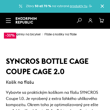
Zľavy
50 až 70 %
na vybrané
produkty tu
. 🥳
…
Doplnky na bicykel
Fľaše a košíky na fľaše
-30%
SYNCROS BOTTLE CAGE
COUPE CAGE 2.0
Košík na fľašu
Vybavte sa praktickým košíkom na fľašu SYNCROS
Coupe 1.0. Je vyrobený z extra ľahkého uhlíkového
kompozitu. Okrem toho je optimalizovaný pre ešte