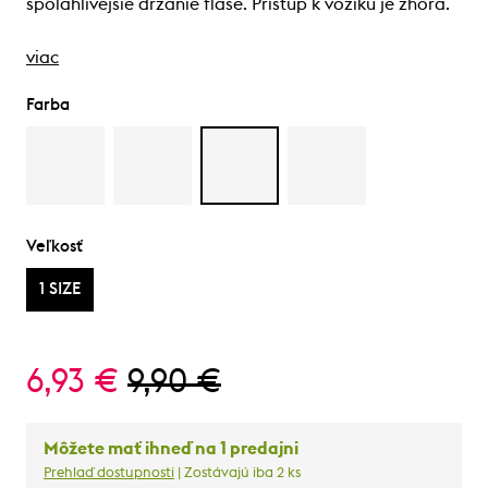
spoľahlivejšie držanie fľaše. Prístup k vozíku je zhora.
viac
Farba
Veľkosť
1 SIZE
6,93 €
9,90 €
Môžete mať ihneď na 1 predajni
Prehlaď dostupnosti
| Zostávajú iba 2 ks