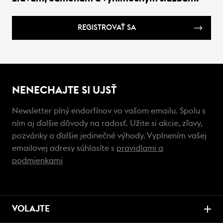
REGISTROVAŤ SA
NENECHAJTE SI UJSŤ
Newsletter plný endorfínov vo vašom emailu. Spolu s
ním aj ďalšie dôvody na radosť. Užite si akcie, zľavy,
pozvánky a ďalšie jedinečné výhody. Vyplnením vašej
emailovej adresy súhlasíte s
pravidlami a
podmienkami
VOLAJTE