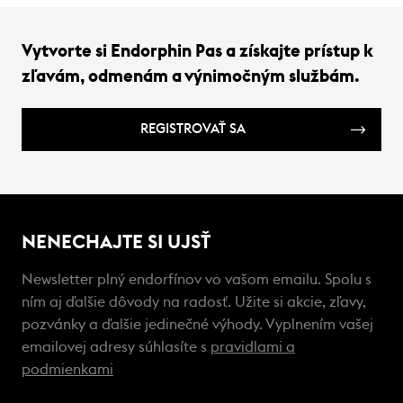
Vytvorte si Endorphin Pas a získajte prístup k
zľavám, odmenám a výnimočným službám.
REGISTROVAŤ SA
NENECHAJTE SI UJSŤ
Newsletter plný endorfínov vo vašom emailu. Spolu s
ním aj ďalšie dôvody na radosť. Užite si akcie, zľavy,
pozvánky a ďalšie jedinečné výhody. Vyplnením vašej
emailovej adresy súhlasíte s
pravidlami a
podmienkami