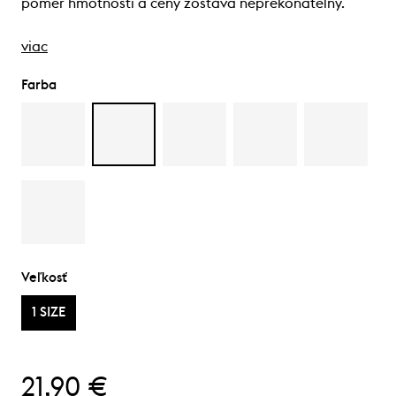
pomer hmotnosti a ceny zostáva neprekonateľný.
viac
Farba
Veľkosť
1 SIZE
21,90 €