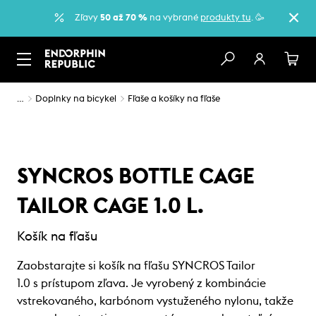
Zľavy
50 až 70 %
na vybrané
produkty tu
. 🥳
…
Doplnky na bicykel
Fľaše a košíky na fľaše
SYNCROS BOTTLE CAGE
TAILOR CAGE 1.0 L.
Košík na fľašu
Zaobstarajte si košík na fľašu SYNCROS Tailor
1.0 s prístupom zľava. Je vyrobený z kombinácie
vstrekovaného, karbónom vystuženého nylonu, takže