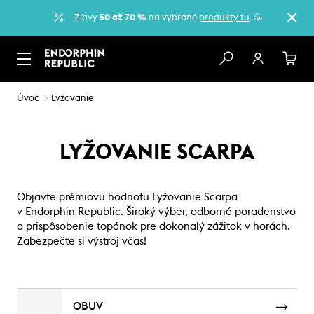
Zľavy
50 až 70 %
na vybrané
produkty tu
. 🥳
Úvod
Lyžovanie
LYŽOVANIE SCARPA
Objavte prémiovú hodnotu Lyžovanie Scarpa
v Endorphin Republic. Široký výber, odborné poradenstvo
a prispôsobenie topánok pre dokonalý zážitok v horách.
Zabezpečte si výstroj včas!
OBUV