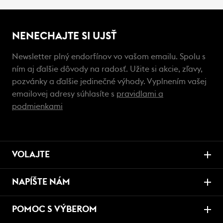
NENECHAJTE SI UJSŤ
Newsletter plný endorfínov vo vašom emailu. Spolu s
ním aj ďalšie dôvody na radosť. Užite si akcie, zľavy,
pozvánky a ďalšie jedinečné výhody. Vyplnením vašej
emailovej adresy súhlasíte s
pravidlami a
podmienkami
VOLAJTE
NAPÍŠTE NÁM
POMOC S VÝBEROM