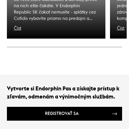
na nich ešte čakáte. V Endorphin
jedin
Republic SK čakať nemusíte - splátky cez
zárove
Cofidis vybavíte priamo na predajni a
kompl
odídete s tým, čo ste si vybrali. Zážitky, na
pohyb
Číst
Číst
ktoré čakáte sú bližšie, ako si myslíte.
bezpe
nebez
horsk
správ
rozpo
predc
Vytvorte si Endorphin Pas a získajte prístup k
zľavám, odmenám a výnimočným službám.
REGISTROVAŤ SA