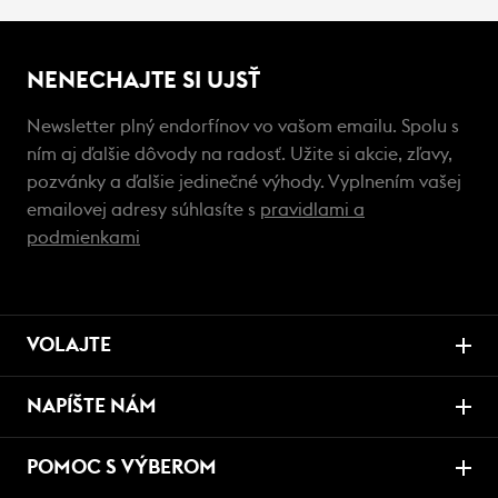
NENECHAJTE SI UJSŤ
Newsletter plný endorfínov vo vašom emailu. Spolu s
ním aj ďalšie dôvody na radosť. Užite si akcie, zľavy,
pozvánky a ďalšie jedinečné výhody. Vyplnením vašej
emailovej adresy súhlasíte s
pravidlami a
podmienkami
VOLAJTE
NAPÍŠTE NÁM
POMOC S VÝBEROM