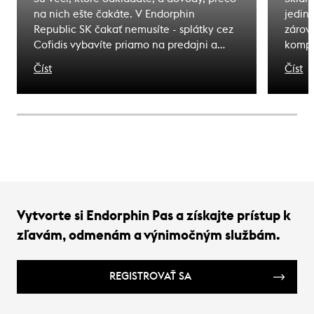
na nich ešte čakáte. V Endorphin
jedin
Republic SK čakať nemusíte - splátky cez
zárove
Cofidis vybavíte priamo na predajni a
kompl
odídete s tým, čo ste si vybrali. Zážitky, na
pohyb
Číst
Číst
ktoré čakáte sú bližšie, ako si myslíte.
bezpe
nebez
horsk
správ
rozpo
predc
Vytvorte si Endorphin Pas a získajte prístup k
zľavám, odmenám a výnimočným službám.
REGISTROVAŤ SA