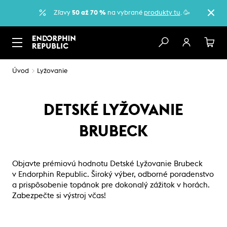
Zľavy
50 až 70 %
na vybrané
produkty tu
. 🥳
Úvod
Lyžovanie
DETSKÉ LYŽOVANIE
BRUBECK
Objavte prémiovú hodnotu Detské Lyžovanie Brubeck
v Endorphin Republic. Široký výber, odborné poradenstvo
a prispôsobenie topánok pre dokonalý zážitok v horách.
Zabezpečte si výstroj včas!