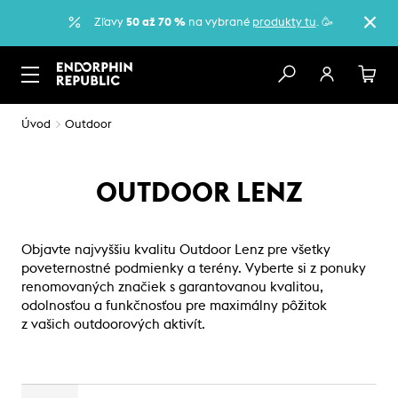
Zľavy
50 až 70 %
na vybrané
produkty tu
. 🥳
Úvod
Outdoor
OUTDOOR LENZ
Objavte najvyššiu kvalitu Outdoor Lenz pre všetky
poveternostné podmienky a terény. Vyberte si z ponuky
renomovaných značiek s garantovanou kvalitou,
odolnosťou a funkčnosťou pre maximálny pôžitok
z vašich outdoorových aktivít.