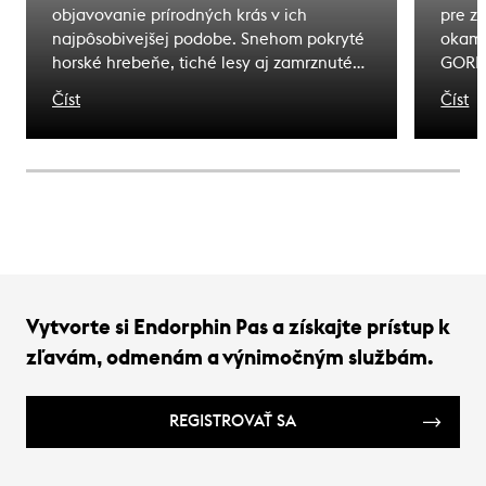
objavovanie prírodných krás v ich
pre z
najpôsobivejšej podobe. Snehom pokryté
okamž
horské hrebeňe, tiché lesy aj zamrznuté
GORE-
vodné plochy ponúkajú jedinečné zážitky
stala
Číst
Číst
tým, ktorí sú vybavení kvalitným
pred 
outdoorovým vybavením. V Endorphin
svahy
Republic sme pre vás pripravili výber toho
zdolá
najlepšieho, čo súčasný outdoorový svet
odhal
ponúka – od funkčného oblečenia cez
reputá
špičkovú obuv až po praktické doplnky,
vás ud
ktoré spríjemnia každý výlet do zimnej
prírody.
Vytvorte si Endorphin Pas a získajte prístup k
zľavám, odmenám a výnimočným službám.
REGISTROVAŤ SA