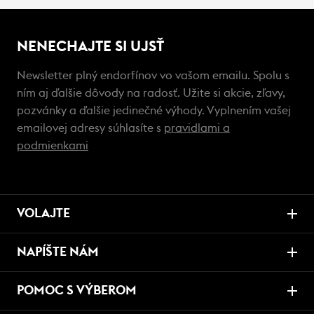
NENECHAJTE SI UJSŤ
Newsletter plný endorfínov vo vašom emailu. Spolu s
ním aj ďalšie dôvody na radosť. Užite si akcie, zľavy,
pozvánky a ďalšie jedinečné výhody. Vyplnením vašej
emailovej adresy súhlasíte s
pravidlami a
podmienkami
VOLAJTE
NAPÍŠTE NÁM
POMOC S VÝBEROM