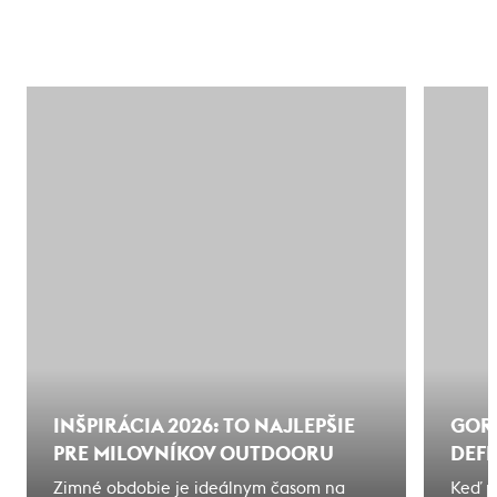
INŠPIRÁCIA 2026: TO NAJLEPŠIE
GOR
PRE MILOVNÍKOV OUTDOORU
DEF
Zimné obdobie je ideálnym časom na
Keď p