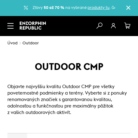
Zľavy
50 až 70 %
na vybrané
produkty tu
. 🥳
Úvod
Outdoor
OUTDOOR CMP
Objavte najvyššiu kvalitu Outdoor CMP pre všetky
poveternostné podmienky a terény. Vyberte si z ponuky
renomovaných značiek s garantovanou kvalitou,
odolnosťou a funkčnosťou pre maximálny pôžitok
z vašich outdoorových aktivít.