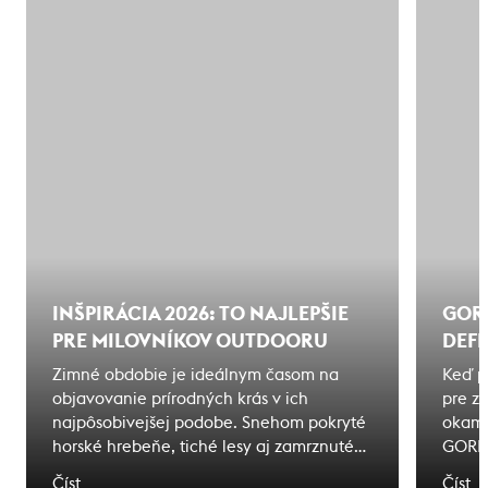
INŠPIRÁCIA 2026: TO NAJLEPŠIE
GOR
PRE MILOVNÍKOV OUTDOORU
DEF
Zimné obdobie je ideálnym časom na
Keď p
objavovanie prírodných krás v ich
pre z
najpôsobivejšej podobe. Snehom pokryté
okamž
horské hrebeňe, tiché lesy aj zamrznuté
GORE-
vodné plochy ponúkajú jedinečné zážitky
stala
Číst
Číst