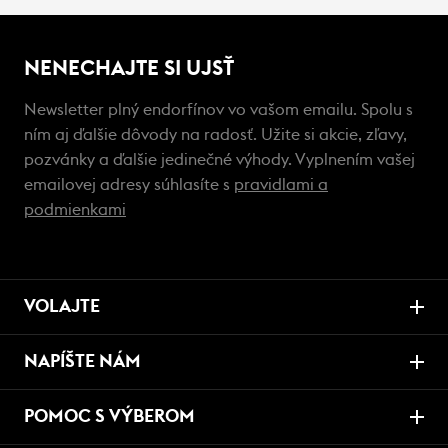
NENECHAJTE SI UJSŤ
Newsletter plný endorfínov vo vašom emailu. Spolu s
ním aj ďalšie dôvody na radosť. Užite si akcie, zľavy,
pozvánky a ďalšie jedinečné výhody. Vyplnením vašej
emailovej adresy súhlasíte s
pravidlami a
podmienkami
VOLAJTE
NAPÍŠTE NÁM
POMOC S VÝBEROM