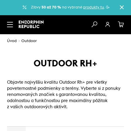
Zľavy
50 až 70 %
na vybrané
produkty tu
. 🥳
Úvod
Outdoor
OUTDOOR RH+
Objavte najvyššiu kvalitu Outdoor Rh+ pre všetky
poveternostné podmienky a terény. Vyberte si z ponuky
renomovaných značiek s garantovanou kvalitou,
odolnosťou a funkčnosťou pre maximálny pôžitok
z vašich outdoorových aktivít.