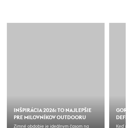
INŠPIRÁCIA 2026: TO NAJLEPŠIE
GOR
PRE MILOVNÍKOV OUTDOORU
DEF
Zimné obdobie je ideálnym časom na
Keď p